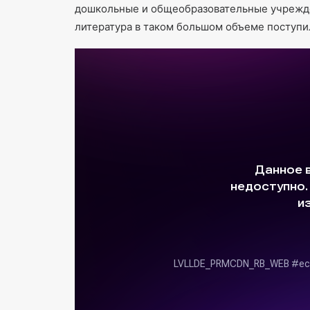
дошкольные и общеобразовательные учрежде
литература в таком большом объеме поступи