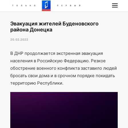
Эвакуация жителей Буденовского
НОВОСТИ
района Донецка
ПРОГРАММА
20.02.2022
НАШИ ПРОЕКТЫ
РАДИО РЕСПУБЛИКА
В ДНР продолжается экстренная эвакуация
населения в Российскую Федерацию. Резкое
ПРЯМОЙ ЭФИР
обострение военного конфликта заставило людей
КОНТАКТЫ
бросать свои дома и в срочном порядке покидать
ПОИСК
территорию Республики.