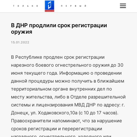
В ДНР продлили срок регистрации
НОВОСТИ
оружия
ПРОГРАММА
15.01.2022
НАШИ ПРОЕКТЫ
РАДИО РЕСПУБЛИКА
В Республике продлен срок регистрации
нарезного боевого огнестрельного оружия до 30
ПРЯМОЙ ЭФИР
июня текущего года. Информацию о проведении
КОНТАКТЫ
данной процедуры можно получить в ближайшем
ПОИСК
территориальном органе внутренних дел по
месту жительства, либо в Отделе разрешительной
системы и лицензирования МВД ДНР по адресу: г.
Донецк, ул. Ходаковского,10а (с 10 до 17 часов).
Правоохранители напоминают, что за нарушение
сроков регистрации и перерегистрации
наградного, огнестрельного, холодного или