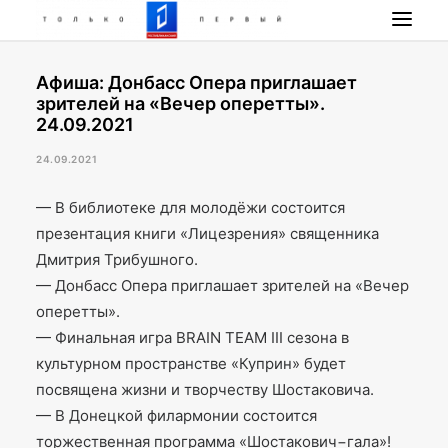
Афиша: Донбасс Опера приглашает
НОВОСТИ
зрителей на «Вечер оперетты».
ПРОГРАММА
24.09.2021
НАШИ ПРОЕКТЫ
24.09.2021
РАДИО РЕСПУБЛИКА
— В библиотеке для молодёжи состоится
ПРЯМОЙ ЭФИР
презентация книги «Лицезрения» священника
КОНТАКТЫ
Дмитрия Трибушного.
ПОИСК
— Донбасс Опера приглашает зрителей на «Вечер
оперетты».
— Финальная игра BRAIN TEAM III сезона в
культурном пространстве «Куприн» будет
посвящена жизни и творчеству Шостаковича.
— В Донецкой филармонии состоится
торжественная программа «Шостакович−гала»!