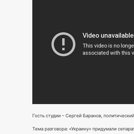
Гость студии – Сергей Баранов, политический
Тема разговора: «Украину» придумали сепара