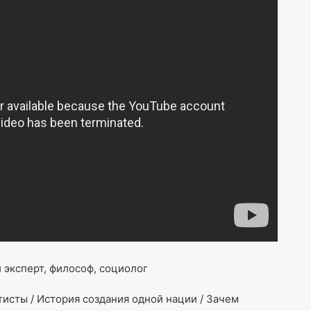
 эксперт, философ, социолог
тисты / История создания одной нации / Зачем