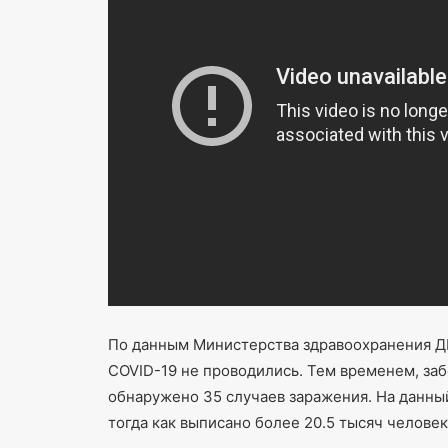
По данным Министерства здравоохранения ДН
COVID-19 не проводились. Тем временем, за
обнаружено 35 случаев заражения. На данны
тогда как выписано более 20.5 тысяч человек