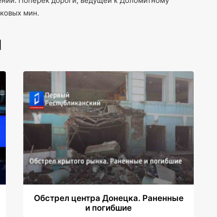
ений. Поперёк дороги, ведущей к Доломитному
нковых мин.
И
Обстрел центра Донецка. Раненные
и погибшие