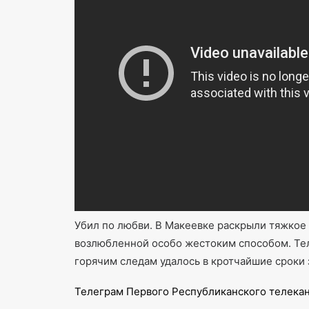
Убил по любви. В Макеевке раскрыли тяжкое
возлюбленной особо жестоким способом. Тел
горячим следам удалось в кротчайшие сроки
Телеграм Первого Республиканского телека