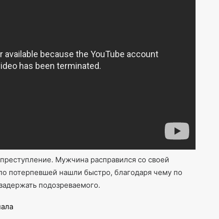
 преступление. Мужчина расправился со своей
о потерпевшей нашли быстро, благодаря чему по
 задержать подозреваемого.
нала