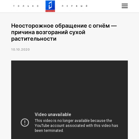
Неосторожное обращение с огнём —
НОВОСТИ
причина возгораний сухой
ПРОГРАММА
растительности
НАШИ ПРОЕКТЫ
10.10.2020
РАДИО РЕСПУБЛИКА
ПРЯМОЙ ЭФИР
КОНТАКТЫ
ПОИСК