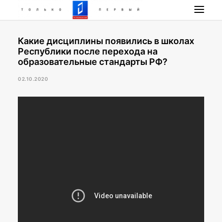
Какие дисциплины появились в школах
НОВОСТИ
Республики после перехода на
ПРОГРАММА
образовательные стандарты РФ?
НАШИ ПРОЕКТЫ
02.10.2020
РАДИО РЕСПУБЛИКА
ПРЯМОЙ ЭФИР
КОНТАКТЫ
ПОИСК