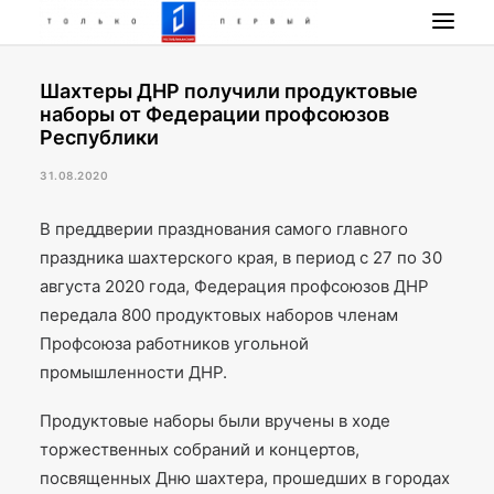
Шахтеры ДНР получили продуктовые
НОВОСТИ
наборы от Федерации профсоюзов
ПРОГРАММА
Республики
НАШИ ПРОЕКТЫ
31.08.2020
РАДИО РЕСПУБЛИКА
В преддверии празднования самого главного
ПРЯМОЙ ЭФИР
праздника шахтерского края, в период с 27 по 30
КОНТАКТЫ
августа 2020 года, Федерация профсоюзов ДНР
ПОИСК
передала 800 продуктовых наборов членам
Профсоюза работников угольной
промышленности ДНР.
Продуктовые наборы были вручены в ходе
торжественных собраний и концертов,
посвященных Дню шахтера, прошедших в городах