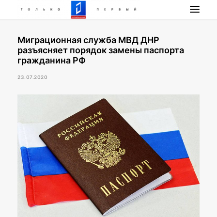
Миграционная служба МВД ДНР
НОВОСТИ
разъясняет порядок замены паспорта
ПРОГРАММА
гражданина РФ
НАШИ ПРОЕКТЫ
23.07.2020
РАДИО РЕСПУБЛИКА
ПРЯМОЙ ЭФИР
КОНТАКТЫ
ПОИСК