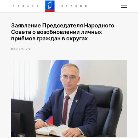
Заявление Председателя Народного
НОВОСТИ
Совета о возобновлении личных
ПРОГРАММА
приёмов граждан в округах
НАШИ ПРОЕКТЫ
01.07.2020
РАДИО РЕСПУБЛИКА
ПРЯМОЙ ЭФИР
КОНТАКТЫ
ПОИСК